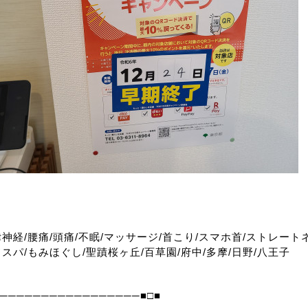
律神経/腰痛/頭痛/不眠/マッサージ/首こり/スマホ首/ストレート
ドスパ/もみほぐし/聖蹟桜ヶ丘/百草園/府中/多摩/日野/八王子
──────────────────■□■