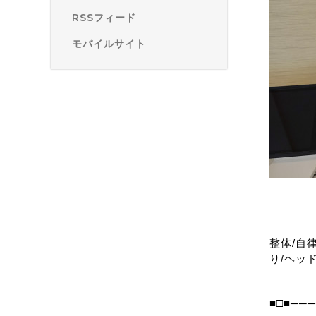
RSSフィード
モバイルサイト
整体/自
り/ヘッ
■□■──