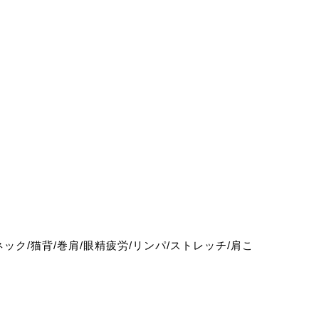
ネック/猫背/巻肩/眼精疲労/リンパ/ストレッチ/肩こ