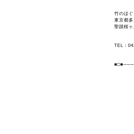
竹のほぐ
東京都多摩
聖蹟桜ヶ
TEL：042
■□■──