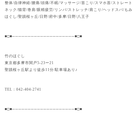
整体/自律神経/腰痛/頭痛/不眠/マッサージ/首こり/スマホ首/ストレート
ネック/猫背/巻肩/眼精疲労/リンパ/ストレッチ/肩こり/ヘッドスパ/もみ
ほぐし/聖蹟桜ヶ丘/日野/府中/多摩/日野/八王子
■□■────────────────────■□■
竹のほぐし
東京都多摩市関戸5-23ー21
聖蹟桜ヶ丘駅より徒歩11分/駐車場あり♪
TEL：042-404-2741 
■□■────────────────────■□■